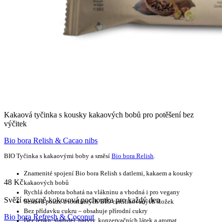
Kakaová tyčinka s kousky kakaových bobů pro potěšení bez
výčitek
Bio bora Relish & Cacao nibs
BIO Tyčinka s kakaovými boby a směsí
Bio bora Relish
.
Znamenité spojení Bio bora Relish s datlemi, kakaem a kousky
48
Kč
kakaových bobů
Rychlá dobrota bohatá na vlákninu a vhodná i pro vegany
Svěží ovocně-kokosová pochoutka pro každý den
Sestává pouze z rostlinných BIO certifikovaných složek
Bez přídavku cukru – obsahuje přírodní cukry
Bio bora Refresh & Coconut
Bez lepku, sladidel, barviv, konzervačních látek a aromat