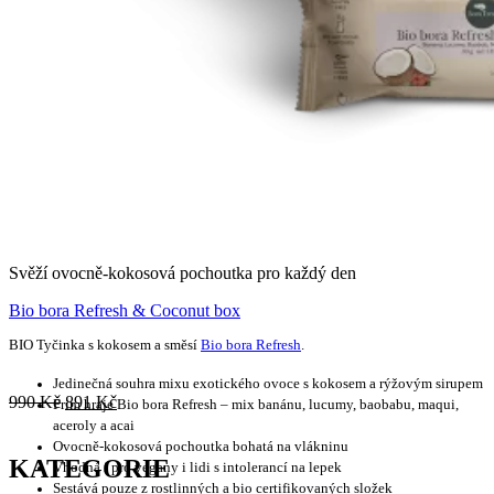
Svěží ovocně-kokosová pochoutka pro každý den
Bio bora Refresh & Coconut box
BIO Tyčinka s kokosem a směsí
Bio bora Refresh
.
Jedinečná souhra mixu exotického ovoce s kokosem a rýžovým sirupem
990
Kč
891
Kč
Prim hraje Bio bora Refresh – mix banánu, lucumy, baobabu, maqui,
aceroly a acai
Ovocně-kokosová pochoutka bohatá na vlákninu
KATEGORIE
Vhodná i pro vegany i lidi s intolerancí na lepek
Sestává pouze z rostlinných a bio certifikovaných složek