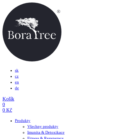
sk
cz
en
de
Košík
0
0
Kč
Produkty
Všechny produkty
Imunita & Detoxikace
Fitness & Regenerace