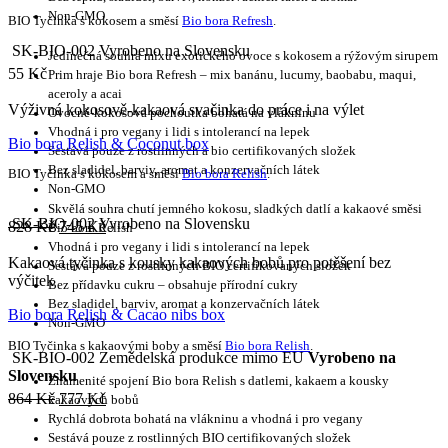
Non-GMO
BIO Tyčinka s kokosem a směsí
Bio bora Refresh
.
SK-BIO-002 Vyrobeno na Slovensku
Jedinečná souhra mixu exotického ovoce s kokosem a rýžovým sirupem
55
Kč
Prim hraje Bio bora Refresh – mix banánu, lucumy, baobabu, maqui,
aceroly a acai
Výživná kokosově-kakaová svačinka do práce i na výlet
Ovocně-kokosová pochoutka bohatá na vlákninu
Vhodná i pro vegany i lidi s intolerancí na lepek
Bio bora Relish & Coconut box
Sestává pouze z rostlinných a bio certifikovaných složek
Bez sladidel, barviv, aromat a konzervačních látek
BIO Tyčinka s kokosem a směsí
Bio bora Relish
.
Non-GMO
Skvělá souhra chutí jemného kokosu, sladkých datlí a kakaové směsi
SK-BIO-002 Vyrobeno na Slovensku
828
Kč
745
Kč
Bio bora Relish
Vhodná i pro vegany i lidi s intolerancí na lepek
Kakaová tyčinka s kousky kakaových bobů pro potěšení bez
Sestává pouze z rostlinných BIO certifikovaných složek
výčitek
Bez přídavku cukru – obsahuje přírodní cukry
Bez sladidel, barviv, aromat a konzervačních látek
Bio bora Relish & Cacao nibs box
Non-GMO
BIO Tyčinka s kakaovými boby a směsí
Bio bora Relish
.
SK-BIO-002 Zemědelská produkce mimo EU
Vyrobeno na
Slovensku
Znamenité spojení Bio bora Relish s datlemi, kakaem a kousky
864
Kč
777
Kč
kakaových bobů
Rychlá dobrota bohatá na vlákninu a vhodná i pro vegany
Sestává pouze z rostlinných BIO certifikovaných složek