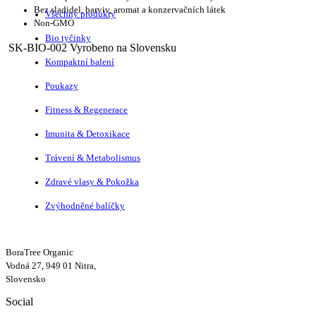
Bez sladidel, barviv, aromat a konzervačních látek
Všechny produkty
Non-GMO
Bio tyčinky
SK-BIO-002 Vyrobeno na Slovensku
Kompaktní balení
Poukazy
Fitness & Regenerace
Imunita & Detoxikace
Trávení & Metabolismus
Zdravé vlasy & Pokožka
Zvýhodněné balíčky
BoraTree Organic
Vodná 27, 949 01 Nitra,
Slovensko
Social