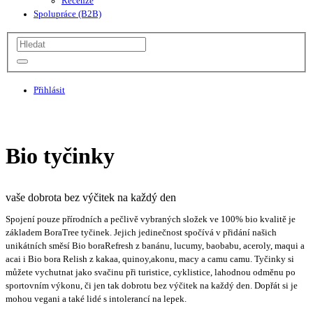
Recenze
Spolupráce (B2B)
Přihlásit
Bio tyčinky
vaše dobrota bez výčitek na každý den
Spojení pouze přírodních a pečlivě vybraných složek ve 100% bio kvalitě je
základem BoraTree tyčinek. Jejich jedinečnost spočívá v přidání našich
unikátních směsí Bio boraRefresh z banánu, lucumy, baobabu, aceroly, maqui a
acai i Bio bora Relish z kakaa, quinoy,akonu, macy a camu camu. Tyčinky si
můžete vychutnat jako svačinu při turistice, cyklistice, lahodnou odměnu po
sportovním výkonu, či jen tak dobrotu bez výčitek na každý den. Dopřát si je
mohou vegani a také lidé s intolerancí na lepek.