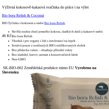
Výživná kokosově-kakaová svačinka do práce i na výlet
Bio bora Relish & Coconut
BIO Tyčinka s kokosem a směsí
Bio bora Relish
.
Skvělá souhra chutí jemného kokosu, sladkých datlí a kakaové směsi
46
Kč
Bio bora Relish
Vhodná i pro vegany i lidi s intolerancí na lepek
Sestává pouze z rostlinných BIO certifikovaných složek
Bez přídavku cukru – obsahuje přírodní cukry
Bez sladidel, barviv, aromat a konzervačních látek
Non-GMO
SK-BIO-002 Zemědelská produkce mimo EU
Vyrobeno na
Slovensku