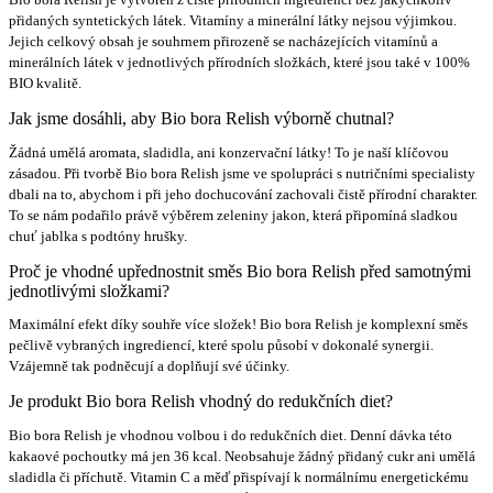
Bio bora Relish je vytvořen z čistě přírodních ingrediencí bez jakýchkoliv
přidaných syntetických látek. Vitamíny a minerální látky nejsou výjimkou.
Jejich celkový obsah je souhrnem přirozeně se nacházejících vitamínů a
minerálních látek v jednotlivých přírodních složkách, které jsou také v 100%
BIO kvalitě.
Jak jsme dosáhli, aby Bio bora Relish výborně chutnal?
Žádná umělá aromata, sladidla, ani konzervační látky! To je naší klíčovou
zásadou. Při tvorbě Bio bora Relish jsme ve spolupráci s nutričními specialisty
dbali na to, abychom i při jeho dochucování zachovali čistě přírodní charakter.
To se nám podařilo právě výběrem zeleniny jakon, která připomíná sladkou
chuť jablka s podtóny hrušky.
Proč je vhodné upřednostnit směs Bio bora Relish před samotnými
jednotlivými složkami?
Maximální efekt díky souhře více složek! Bio bora Relish je komplexní směs
pečlivě vybraných ingrediencí, které spolu působí v dokonalé synergii.
Vzájemně tak podněcují a doplňují své účinky.
Je produkt Bio bora Relish vhodný do redukčních diet?
Bio bora Relish je vhodnou volbou i do redukčních diet. Denní dávka této
kakaové pochoutky má jen 36 kcal. Neobsahuje žádný přidaný cukr ani umělá
sladidla či příchutě. Vitamin C a měď přispívají k normálnímu energetickému