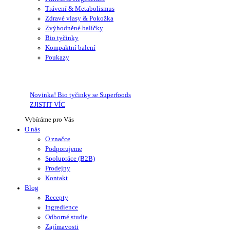
Trávení & Metabolismus
Zdravé vlasy & Pokožka
Zvýhodněné balíčky
Bio tyčinky
Kompaktní balení
Poukazy
Novinka! Bio tyčinky se Superfoods
ZJISTIT VÍC
Vybíráme pro Vás
O nás
O značce
Podporujeme
Spolupráce (B2B)
Prodejny
Kontakt
Blog
Recepty
Ingredience
Odborné studie
Zajímavosti