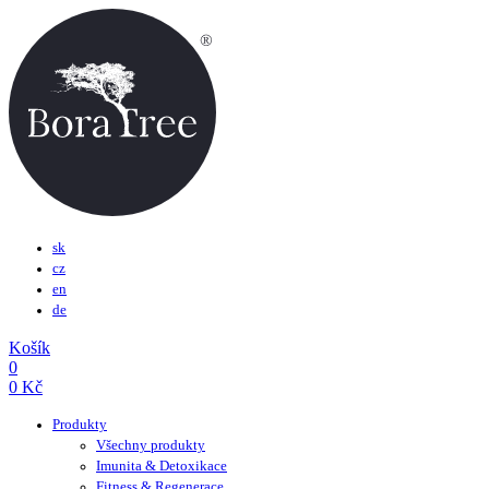
sk
cz
en
de
Košík
0
0
Kč
Produkty
Všechny produkty
Imunita & Detoxikace
Fitness & Regenerace