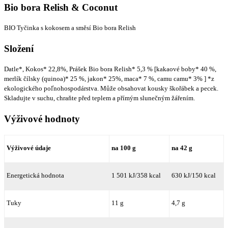
Bio bora Relish & Coconut
BIO Tyčinka s kokosem a směsí Bio bora Relish
Složení
Datle*, Kokos* 22,8%, Prášek Bio bora Relish* 5,3 % [kakaové boby* 40 %,
merlík čílsky (quinoa)* 25 %, jakon* 25%, maca* 7 %, camu camu* 3% ] *z
ekologického poľnohospodárstva. Může obsahovat kousky škořábek a pecek.
Skladujte v suchu, chraňte před teplem a přímým slunečným žářením.
Výživové hodnoty
Výživové údaje
na 100 g
na 42 g
Energetická hodnota
1 501
kJ
/358 kcal
630
kJ
/150 kcal
Tuky
11 g
4,7 g