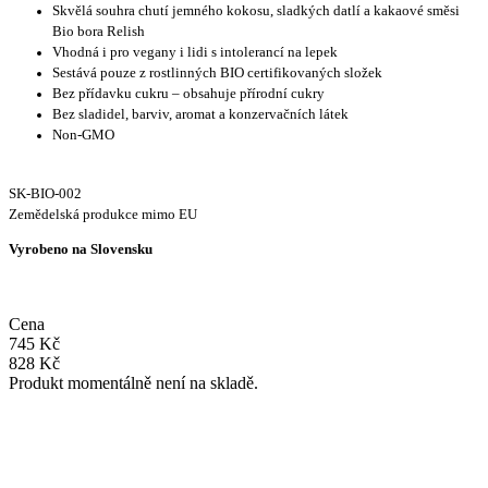
Skvělá souhra chutí jemného kokosu, sladkých datlí a kakaové směsi
Bio bora Relish
Vhodná i pro vegany i lidi s intolerancí na lepek
Sestává pouze z rostlinných BIO certifikovaných složek
Bez přídavku cukru – obsahuje přírodní cukry
Bez sladidel, barviv, aromat a konzervačních látek
Non-GMO
SK-BIO-002
Zemědelská produkce mimo EU
Vyrobeno na Slovensku
Cena
745
Kč
828
Kč
Produkt momentálně není na skladě.