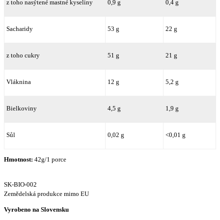
z toho nasýtené mastné kyseliny
0,9 g
0,4 g
Sacharidy
53 g
22 g
z toho cukry
51 g
21 g
Vláknina
12 g
5,2 g
Bielkoviny
4,5 g
1,9 g
Sůl
0,02
g
<0,01 g
Hmotnost:
42g/1 porce
SK-BIO-002
Zemědelská produkce mimo EU
Vyrobeno na Slovensku