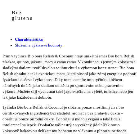
Bez
glutenu
Charakteristika
Složení a výživové hodnoty
Prim v tyčince Bio bora Relish & Coconut hraje unikátní směs Bio bora Relish
z kakaa, quinoy, jakonu, macy a camu camu. V kombinaci s jemným kokosem a
sladkými datlemi tvoří skvělou souhru chutí a výbornou konzistenci. Bio bora
Relish obsahuje také exotickou macu, která působí jako zdroj energie a podpoří
fyzickou i duševní výkonnost. Díky tomu oceníte tuto tyčinku i během
náročných dnů či jako sladkou odměnu po sportovním nebo pracovním
výkonu. Můžete si ji vychutnat také jako svačinu na výletě, turistice nebo jen
tak jako každodenní dobrotu.
Tyčinka Bio bora Relish & Coconut je složena pouze z rostlinných a bio
certifikovaných ingrediencí bez sladidel, aromat a bez přídavku cukru –
obsahuje pouze přírodní cukry. Dopřát si ji mohou vegani a také lidé s
intolerancí na lepek. Obohaťte váš pestrý a vyvážený jídelníček touto
kokosově-kakaovou delikatesou bohatou na vlákninu a plnou superfoods.