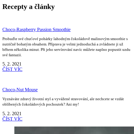
Recepty a články
Choco-Raspberry Passion Smoothie
Probuďte své chuťové pohárky lahodným čokoládově malinovým smoothie s
nutričně bohatým obsahem. Příprava je velmi jednoduchá a zvládnete ji už
během několika minut. Při jeho servírování navíc můžete naplno popustit uzdu
své fantazii.
5. 2. 2021
ČÍST VÍC
Choco-Nut Mouse
Vyznáváte zdravý životní styl a vyvážené stravování, ale nechcete se vzdát
oblíbených čokoládových pochoutek? Ani my!
5. 2. 2021
ČÍST VÍC