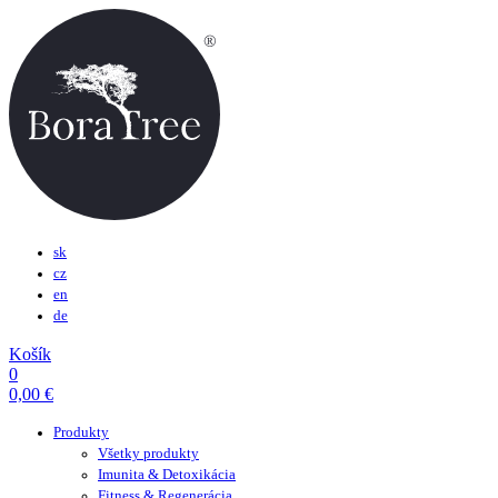
sk
cz
en
de
Košík
0
0,00
€
Produkty
Všetky produkty
Imunita & Detoxikácia
Fitness & Regenerácia