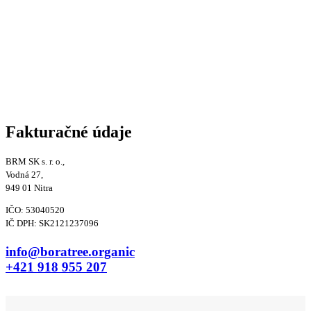
Fakturačné údaje
BRM SK s. r. o.,
Vodná 27,
949 01 Nitra
IČO: 53040520
IČ DPH: SK2121237096
info@boratree.organic
+421 918 955 207