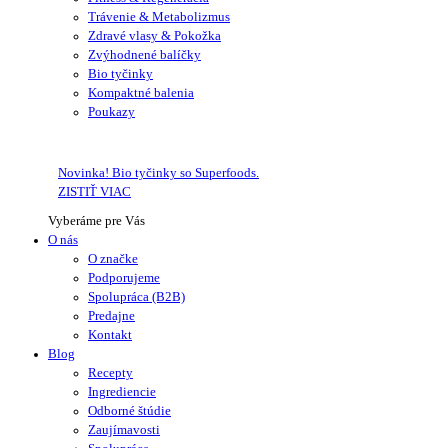
Trávenie & Metabolizmus
Zdravé vlasy & Pokožka
Zvýhodnené balíčky
Bio tyčinky
Kompaktné balenia
Poukazy
Novinka! Bio tyčinky so Superfoods.
ZISTIŤ VIAC
Vyberáme pre Vás
O nás
O značke
Podporujeme
Spolupráca (B2B)
Predajne
Kontakt
Blog
Recepty
Ingrediencie
Odborné štúdie
Zaujímavosti