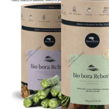
GMO, umelých sladidiel, umelých príchutí a konzervantov