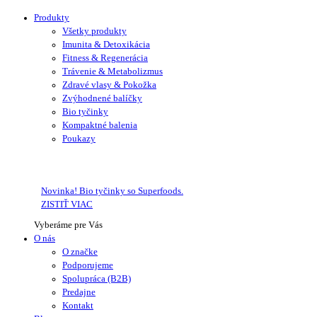
Produkty
Všetky produkty
Imunita & Detoxikácia
Fitness & Regenerácia
Trávenie & Metabolizmus
Zdravé vlasy & Pokožka
Zvýhodnené balíčky
Bio tyčinky
Kompaktné balenia
Poukazy
Novinka! Bio tyčinky so Superfoods.
ZISTIŤ VIAC
Vyberáme pre Vás
O nás
O značke
Podporujeme
Spolupráca (B2B)
Predajne
Kontakt