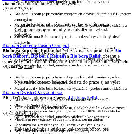
GMO, umelých sladidiel, umelých príchutí a konzervantov
vitamínov, antioxidantov a aminokyselín.
27,95
€
25,75
€
Bio bora Reborn je prírodným zdrojom chlorofylu, vitamínu B12, železa
a mangánu
Synergické trio bohaté na antioxidanty, vlákninu a
Maqui a acai v Bio bora Refresh sú význačné vysokou antioxidačnou
živiny pre podporu imunity, metabolizmu i zdravia
kapacitou (ORAC)
pokožky
Vďaka Bio bora Reborn nechýbajú aminokyseliny a bohatý obsah
bielkovín
Bio bora Supreme Fusion Compact
Bio bora Refresh poskytuje extra dávku prírodného vitamínu C
Bio bora Supreme Fusion
balíček zostavený z produktov
Bio
Obsahuje štedrú dávku vlákniny
bora Reborn
,
Bio bora Refresh
a
Bio bora Relish
obsahuje
Pozostáva z čisto rastlinných ingrediencií v 100% BIO kvalite bez
synergický mix čisto prírodných zložiek, ktoré povzbudia vaše telo
GMO, umelých sladidiel, umelých príchutí a konzervantov
39,70
€
36,55
€
po viacerých stránkach.
Bio bora Reborn je prírodným zdrojom chlorofylu, aminokyselín,
Výživná kokosovo-kakaová desiata do práce aj na výlet
vitamínu B12, železa a mangánu
Maqui a acai v Bio bora Refresh sú význačné vysokou antioxidačnou
Bio bora Relish & Coconut box
kapacitou (ORAC)
BIO Tyčinka s kokosom a zmesou
Bio bora Relish
.
Bio bora Relish je kakaová pochúťka nabitá vitamínom C
Obsahuje štedrú dávku vlákniny
Skvelá súhra chutí jemného kokosu, sladkých datlí a kakaovej zmesi
Pozostáva z čisto rastlinných ingrediencií v 100% BIO kvalite bez
33,30
€
29,95
€
Bio bora Relish
GMO, umelých sladidiel, umelých príchutí a konzervantov
Vhodná aj pre vegánov i ľudí s intoleranciou na glutén
Pozostáva iba z rastlinných BIO certifikovaných zložiek
Kakaová tyčinka s kúskami kakaových bôbov pre
Bez prídavku cukru – obsahuje prírodné cukry