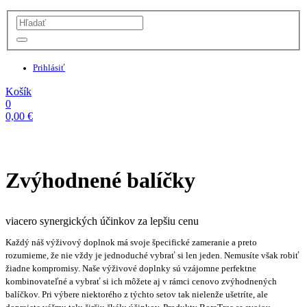
Prihlásiť
Košík
0
0,00
€
Zvýhodnené balíčky
viacero synergických účinkov za lepšiu cenu
Každý náš výživový doplnok má svoje špecifické zameranie a preto
rozumieme, že nie vždy je jednoduché vybrať si len jeden. Nemusíte však robiť
žiadne kompromisy. Naše výživové doplnky sú vzájomne perfektne
kombinovateľné a vybrať si ich môžete aj v rámci cenovo zvýhodnených
balíčkov. Pri výbere niektorého z týchto setov tak nielenže ušetríte, ale