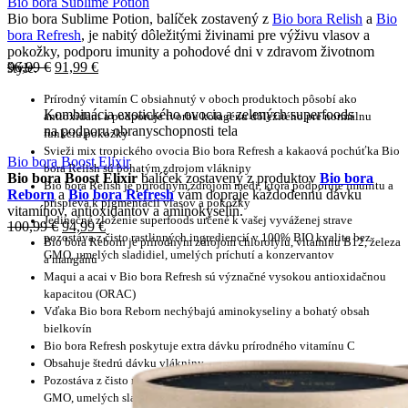
Bio bora Sublime Potion
Bio bora Sublime Potion, balíček zostavený z
Bio bora Relish
a
Bio
bora Refresh
, je nabitý dôležitými živinami pre výživu vlasov a
pokožky, podporu imunity a pohodové dni v zdravom životnom
96,99
€
91,99
€
štýle
.
Prírodný vitamín C obsiahnutý v oboch produktoch pôsobí ako
Kombinácia exotického ovocia a zelených superfoods
antioxidant a podporuje tvorbu kolagénu dôležitého pre normálnu
na podporu obranyschopnosti tela
funkciu pokožky
Svieži mix tropického ovocia Bio bora Refresh a kakaová pochúťka Bio
Bio bora Boost Elixir
bora Relish sú bohatým zdrojom vlákniny
Bio bora Boost Elixir
balíček zostavený z produktov
Bio bora
Bio bora Relish je prírodným zdrojom medi, ktorá podporuje imunitu a
Reborn
a
Bio bora Refresh
vám dopraje každodennú dávku
prispieva k pigmentácii vlasov a pokožky
vitamínov, antioxidantov a aminokyselín.
Jedinečné zloženie superfoods určené k vašej vyváženej strave
100,99
€
94,99
€
pozostáva z čisto rastlinných ingrediencií v 100% BIO kvalite bez
Bio bora Reborn je prírodným zdrojom chlorofylu, vitamínu B12, železa
GMO, umelých sladidiel, umelých príchutí a konzervantov
a mangánu
Maqui a acai v Bio bora Refresh sú význačné vysokou antioxidačnou
kapacitou (ORAC)
Vďaka Bio bora Reborn nechýbajú aminokyseliny a bohatý obsah
bielkovín
Bio bora Refresh poskytuje extra dávku prírodného vitamínu C
Obsahuje štedrú dávku vlákniny
Pozostáva z čisto rastlinných ingrediencií v 100% BIO kvalite bez
GMO, umelých sladidiel, umelých príchutí a konzervantov