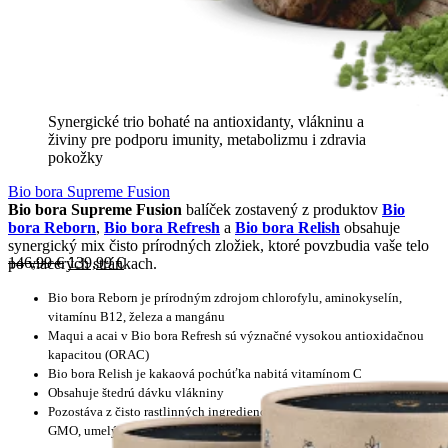
Synergické trio bohaté na antioxidanty, vlákninu a
živiny pre podporu imunity, metabolizmu i zdravia
pokožky
Bio bora Supreme Fusion
Bio bora Supreme Fusion
balíček zostavený z produktov
Bio
bora Reborn
,
Bio bora Refresh
a
Bio bora Relish
obsahuje
synergický mix čisto prírodných zložiek, ktoré povzbudia vaše telo
146,99
€
139,99
€
po viacerých stránkach.
Bio bora Reborn je prírodným zdrojom chlorofylu, aminokyselín,
vitamínu B12, železa a mangánu
Maqui a acai v Bio bora Refresh sú význačné vysokou antioxidačnou
kapacitou (ORAC)
Bio bora Relish je kakaová pochúťka nabitá vitamínom C
Obsahuje štedrú dávku vlákniny
Pozostáva z čisto rastlinných ingrediencií v 100% BIO kvalite bez
GMO, umelých sladidiel, umelých príchutí a konzervantov