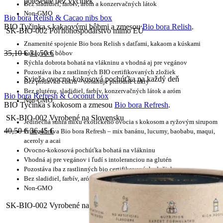
potešenie bez výčitiek
Bez sladidiel, farbív, aróm a konzervačných látok
Non-GMO
Bio bora Relish & Cacao nibs box
BIO Tyčinka s kakaovými bôbmi a zmesou
Bio bora Relish
.
SK-BIO-002 Poľnohospodárstvo mimo EÚ
Znamenité spojenie Bio bora Relish s datľami, kakaom a kúskami
35,10
€
31,50
€
kakaových bôbov
Rýchla dobrota bohatá na vlákninu a vhodná aj pre vegánov
Pozostáva iba z rastlinných BIO certifikovaných zložiek
Svieža ovocno-kokosová pochúťka na každý deň
Bez prídavku cukru – obsahuje prírodné cukry
Bez gluténu, sladidiel, farbív, konzervačných látok a aróm
Bio bora Refresh & Coconut box
Non-GMO
BIO Tyčinka s kokosom a zmesou
Bio bora Refresh
.
SK-BIO-002 Vyrobené na Slovensku
Jedinečná súhra mixu exotického ovocia s kokosom a ryžovým sirupom
40,50
€
36,45
€
Prím zohráva Bio bora Refresh – mix banánu, lucumy, baobabu, maqui,
aceroly a acai
Ovocno-kokosová pochúťka bohatá na vlákninu
Vhodná aj pre vegánov i ľudí s intoleranciou na glutén
Pozostáva iba z rastlinných bio certifikovaných zložiek
Bez sladidiel, farbív, aróm a konzervačných látok
Non-GMO
SK-BIO-002 Vyrobené na Slovensku