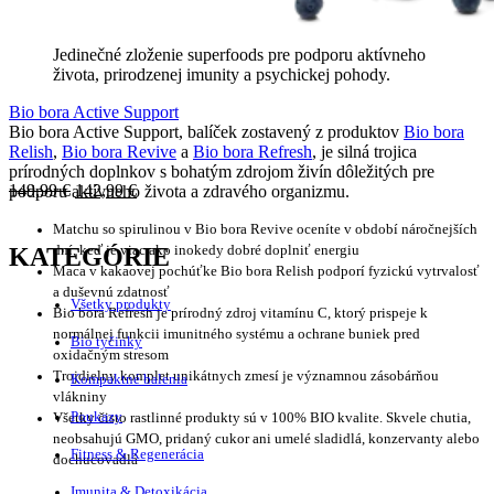
Jedinečné zloženie superfoods pre podporu aktívneho
života, prirodzenej imunity a psychickej pohody.
Bio bora Active Support
Bio bora Active Support, balíček zostavený z produktov
Bio bora
Relish
,
Bio bora Revive
a
Bio bora Refresh
, je silná trojica
prírodných doplnkov s bohatým zdrojom živín dôležitých pre
149,99
€
142,99
€
podporu aktívneho života a zdravého organizmu
.
Matchu so spirulinou v Bio bora Revive oceníte v období náročnejších
KATEGÓRIE
dní, keď je viac ako inokedy dobré doplniť energiu
Maca v kakaovej pochúťke Bio bora Relish podporí fyzickú vytrvalosť
a duševnú zdatnosť
Všetky produkty
Bio bora Refresh je prírodný zdroj vitamínu C, ktorý prispeje k
normálnej funkcii imunitného systému a ochrane buniek pred
Bio tyčinky
oxidačným stresom
Trojdielny komplet unikátnych zmesí je významnou zásobárňou
Kompaktné balenia
vlákniny
Poukazy
Všetky čisto rastlinné produkty sú v 100% BIO kvalite. Skvele chutia,
neobsahujú GMO, pridaný cukor ani umelé sladidlá, konzervanty alebo
Fitness & Regenerácia
dochucovadlá
Imunita & Detoxikácia