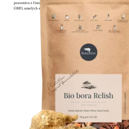
pozostáva z čisto rastlinných ingrediencií v 100% BIO kvalite bez
GMO, umelých sladidiel, umelých príchutí a konzervantov