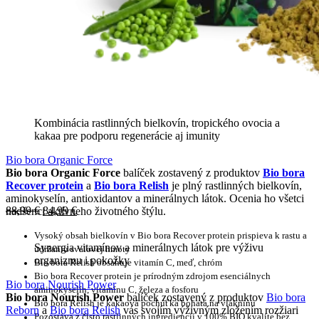
Kombinácia rastlinných bielkovín, tropického ovocia a
kakaa pre podporu regenerácie aj imunity
Bio bora Organic Force
Bio bora Organic Force
balíček zostavený z produktov
Bio bora
Recover protein
a
Bio bora Relish
je plný rastlinných bielkovín,
aminokyselín, antioxidantov a minerálnych látok. Ocenia ho všetci
88,99
€
84,99
€
nadšenci aktívneho životného štýlu.
Vysoký obsah bielkovín v Bio bora Recover protein prispieva k rastu a
Synergia vitamínov a minerálnych látok pre výživu
udržaniu svalovej hmoty
organizmu i pokožky
Bio bora Relish obsahuje vitamín C, meď, chróm
Bio bora Recover protein je prírodným zdrojom esenciálnych
Bio bora Nourish Power
aminokyselín, vitamínu C, železa a fosforu
Bio bora Nourish Power
balíček zostavený z produktov
Bio bora
Bio bora Relish je kakaová pochúťka bohatá na vlákninu
Reborn
a
Bio bora Relish
vás svojím výživným zložením rozžiari
Pozostáva z čisto rastlinných ingrediencií v 100% BIO kvalite bez