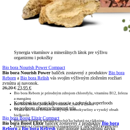
Synergia vitamínov a minerálnych látok pre výživu
organizmu i pokožky
Bio bora Nourish Power Compact
Bio bora Nourish Power
balíček zostavený z produktov
Bio bora
Reborn
a
Bio bora Relish
vás svojím výživným zložením rozžiari
zvnútra aj navonok.
26,20
€
23,95
€
Bio bora Reborn je prírodným zdrojom chlorofylu, vitamínu B12, železa
a mangánu
Kombinácia exotického ovocia a zelených superfoods
Bio bora Relish poskytuje vitamín C, meď a chróm
na podporu obranyschopnosti tela
Vďaka Bio bora Reborn nechýbajú aminokyseliny a vysoký obsah
bielkovín
Bio bora Boost Elixir Compact
Bio bora Relish je kakaová pochúťka bohatá na vlákninu
Bio bora Boost Elixir
balíček zostavený z produktov
Bio bora
Pozostáva z čisto rastlinných ingrediencií v 100% BIO kvalite bez
Reborn
a
Bio bora Refresh
vám dopraje každodennú dávku