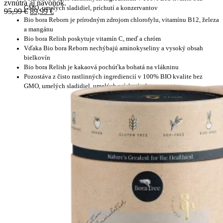
zvnútra aj navonok.
GMO, umelých sladidiel, príchutí a konzervantov
95,99
€
89,99
€
Bio bora Reborn je prírodným zdrojom chlorofylu, vitamínu B12, železa
a mangánu
Bio bora Relish poskytuje vitamín C, meď a chróm
Vďaka Bio bora Reborn nechýbajú aminokyseliny a vysoký obsah
bielkovín
Bio bora Relish je kakaová pochúťka bohatá na vlákninu
Pozostáva z čisto rastlinných ingrediencií v 100% BIO kvalite bez
GMO, umelých sladidiel, umelých príchutí a konzervantov