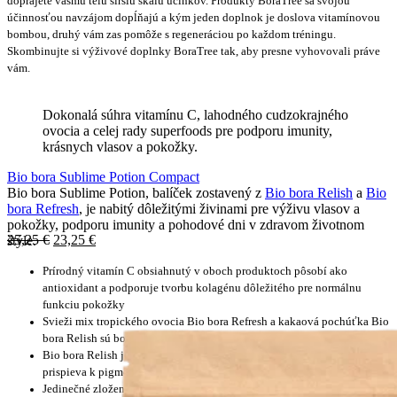
doprajete vášmu telu širšiu škálu účinkov. Produkty BoraTree sa svojou
účinnosťou navzájom dopĺňajú a kým jeden doplnok je doslova vitamínovou
bombou, druhý vám zas pomôže s regeneráciou po každom tréningu.
Skombinujte si výživové doplnky BoraTree tak, aby presne vyhovovali práve
vám.
Dokonalá súhra vitamínu C, lahodného cudzokrajného
ovocia a celej rady superfoods pre podporu imunity,
krásnych vlasov a pokožky.
Bio bora Sublime Potion Compact
Bio bora Sublime Potion, balíček zostavený z
Bio bora Relish
a
Bio
bora Refresh
, je nabitý dôležitými živinami pre výživu vlasov a
pokožky, podporu imunity a pohodové dni v zdravom životnom
25,25
€
23,25
€
štýle
.
Prírodný vitamín C obsiahnutý v oboch produktoch pôsobí ako
antioxidant a podporuje tvorbu kolagénu dôležitého pre normálnu
funkciu pokožky
Svieži mix tropického ovocia Bio bora Refresh a kakaová pochúťka Bio
bora Relish sú bohatým zdrojom vlákniny
Bio bora Relish je prírodným zdrojom medi, ktorá podporuje imunitu a
prispieva k pigmentácii vlasov a pokožky
Jedinečné zloženie superfoods určené k vašej vyváženej strave