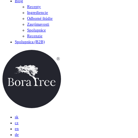
Blog
Recepty
Ingrediencie
Odborné štúdie
Zaujímavosti
Spolupráce
Recenzie
Spolupráca (B2B)
sk
cz
en
de