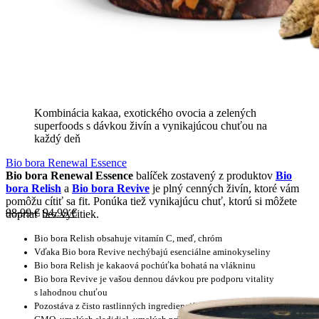
Kombinácia kakaa, exotického ovocia a zelených
superfoods s dávkou živín a vynikajúcou chuťou na
každý deň
Bio bora Renewal Essence
Bio bora Renewal Essence
balíček zostavený z produktov
Bio
bora Relish
a
Bio bora Revive
je plný cenných živín, ktoré vám
pomôžu cítiť sa fit. Ponúka tiež vynikajúcu chuť, ktorú si môžete
98,99
€
94,99
€
dopriať bez výčitiek.
Bio bora Relish obsahuje vitamín C, meď, chróm
Vďaka Bio bora Revive nechýbajú esenciálne aminokyseliny
Bio bora Relish je kakaová pochúťka bohatá na vlákninu
Bio bora Revive je vašou dennou dávkou pre podporu vitality
s lahodnou chuťou
Pozostáva z čisto rastlinných ingrediencií v 100% BIO kvalite bez