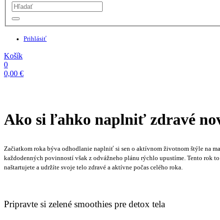
Prihlásiť
Košík
0
0,00
€
Ako si ľahko naplniť zdravé no
Začiatkom roka býva odhodlanie naplniť si sen o aktívnom životnom štýle na m
každodenných povinností však z odvážneho plánu rýchlo upustíme. Tento rok to v
naštartujete a udržíte svoje telo zdravé a aktívne počas celého roka.
Pripravte si zelené smoothies pre detox tela