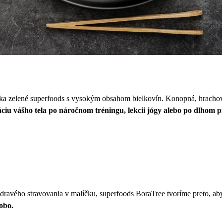
ička zelené superfoods s vysokým obsahom bielkovín. Konopná, hracho
ciu vášho tela po náročnom tréningu, lekcii jógy alebo po dlhom 
zdravého stravovania v malíčku, superfoods BoraTree tvoríme preto, a
obo.