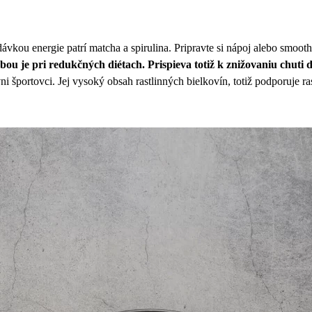
ávkou energie patrí matcha a spirulina. Pripravte si nápoj alebo smoot
bou je pri redukčných diétach. Prispieva totiž k znižovaniu chuti
tívni športovci. Jej vysoký obsah rastlinných bielkovín, totiž podporuje r