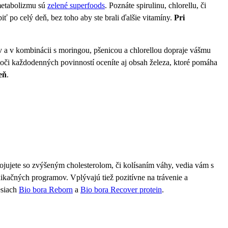
metabolizmu sú
zelené superfoods
. Poznáte spirulinu, chlorellu, či
ť po celý deň, bez toho aby ste brali ďalšie vitamíny.
Pri
 a v kombinácii s moringou, pšenicou a chlorellou dopraje vášmu
lotoči každodenných povinností oceníte aj obsah železa, ktoré pomáha
eň
.
jujete so zvýšeným cholesterolom, či kolísaním váhy, vedia vám s
kačných programov. Vplývajú tiež pozitívne na trávenie a
esiach
Bio bora Reborn
a
Bio bora Recover protein
.