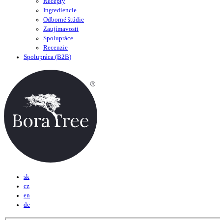
Recepty
Ingrediencie
Odborné štúdie
Zaujímavosti
Spolupráce
Recenzie
Spolupráca (B2B)
sk
cz
en
de