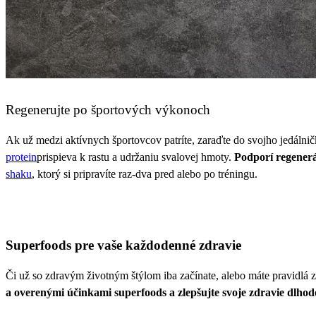
Regenerujte po športových výkonoch
Ak už medzi aktívnych športovcov patríte, zaraďte do svojho jedáln
protein
prispieva k rastu a udržaniu svalovej hmoty.
Podporí regenerá
shaku
, ktorý si pripravíte raz-dva pred alebo po tréningu.
Superfoods pre vaše každodenné zdravie
Či už so zdravým životným štýlom iba začínate, alebo máte pravidlá 
a overenými účinkami superfoods a zlepšujte svoje zdravie dlhod