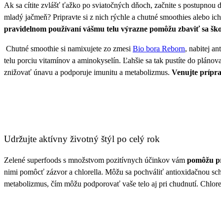
Ak sa cítite zvlášť ťažko po sviatočných dňoch, začnite s postupn
mladý jačmeň? Pripravte si z nich rýchle a chutné smoothies alebo ic
pravidelnom používaní vášmu telu výrazne pomôžu zbaviť sa ško
Chutné smoothie si namixujete zo zmesi
Bio bora Reborn
, nabitej a
telu porciu vitamínov a aminokyselín. Ľahšie sa tak pustíte do plánov
znižovať únavu a podporuje imunitu a metabolizmus.
Venujte prípr
Udržujte aktívny životný štýl po celý rok
Zelené superfoods s množstvom pozitívnych účinkov vám
pomôžu pr
nimi pomôcť zázvor a chlorella. Môžu sa pochváliť antioxidačnou s
metabolizmus, čím môžu podporovať vaše telo aj pri chudnutí. Chlorel