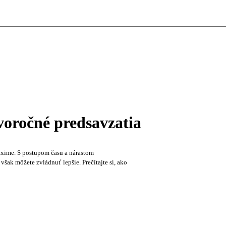
voročné predsavzatia
axime. S postupom času a nárastom
šak môžete zvládnuť lepšie. Prečítajte si, ako