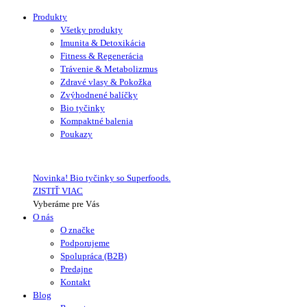
Produkty
Všetky produkty
Imunita & Detoxikácia
Fitness & Regenerácia
Trávenie & Metabolizmus
Zdravé vlasy & Pokožka
Zvýhodnené balíčky
Bio tyčinky
Kompaktné balenia
Poukazy
Novinka! Bio tyčinky so Superfoods.
ZISTIŤ VIAC
Vyberáme pre Vás
O nás
O značke
Podporujeme
Spolupráca (B2B)
Predajne
Kontakt
Blog