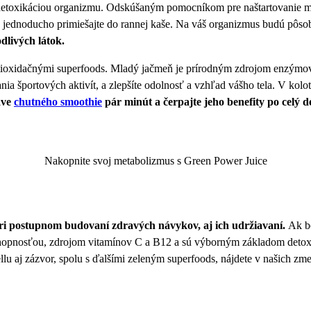
ou detoxikáciou organizmu. Odskúšaným pomocníkom pre naštartovanie 
h jednoducho primiešajte do rannej kaše. Na váš organizmus budú pôsobi
dlivých látok.
ntioxidačnými superfoods. Mladý jačmeň je prírodným zdrojom enzýmov
ania športových aktivít, a zlepšíte odolnosť a vzhľad vášho tela. V ko
ave
chutného smoothie
pár minút a čerpajte jeho benefity po celý d
Nakopnite svoj metabolizmus s Green Power Juice
i postupnom budovaní zdravých návykov, aj ich udržiavaní.
Ak bo
chopnosťou, zdrojom vitamínov C a B12 a sú výborným základom detoxi
lu aj zázvor, spolu s ďalšími zeleným superfoods, nájdete v našich zm