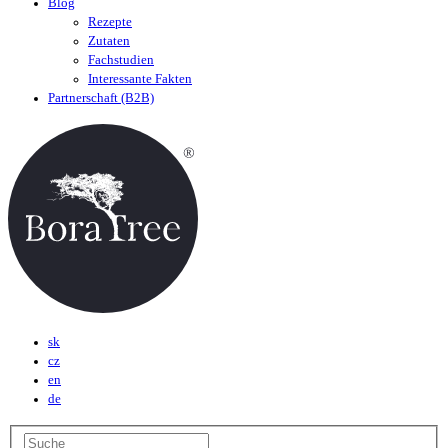
Blog
Rezepte
Zutaten
Fachstudien
Interessante Fakten
Partnerschaft (B2B)
sk
cz
en
de