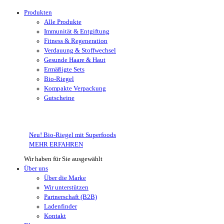
Produkten
Alle Produkte
Immunität & Entgiftung
Fitness & Regeneration
Verdauung & Stoffwechsel
Gesunde Haare & Haut
Ermäßigte Sets
Bio-Riegel
Kompakte Verpackung
Gutscheine
Neu! Bio-Riegel mit Superfoods
MEHR ERFAHREN
Wir haben für Sie ausgewählt
Über uns
Über die Marke
Wir unterstützen
Partnerschaft (B2B)
Ladenfinder
Kontakt