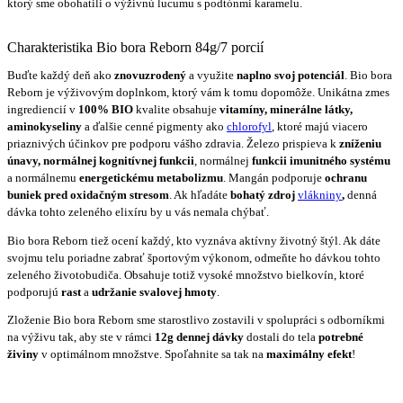
ktorý sme obohatili o výživnú lucumu s podtónmi karamelu.
Charakteristika Bio bora Reborn 84g/7 porcií
Buďte každý deň ako
znovuzrodený
a využite
naplno svoj potenciál
. Bio bora
Reborn je výživovým doplnkom, ktorý vám k tomu dopomôže. Unikátna zmes
ingrediencií v
100% BIO
kvalite obsahuje
vitamíny, minerálne látky,
aminokyseliny
a ďalšie cenné pigmenty ako
chlorofyl
, ktoré majú viacero
priaznivých účinkov pre podporu vášho zdravia. Železo prispieva k
zníženiu
únavy, normálnej kognitívnej funkcii
, normálnej
funkcii imunitného systému
a normálnemu
energetickému metabolizmu
. Mangán podporuje
ochranu
buniek pred oxidačným stresom
. Ak hľadáte
bohatý zdroj
vlákniny
,
denná
dávka tohto zeleného elixíru by u vás nemala chýbať.
Bio bora Reborn tiež ocení každý, kto vyznáva aktívny životný štýl. Ak dáte
svojmu telu poriadne zabrať športovým výkonom, odmeňte ho dávkou tohto
zeleného životobudiča. Obsahuje totiž vysoké množstvo bielkovín, ktoré
podporujú
rast
a
udržanie svalovej hmoty
.
Zloženie Bio bora Reborn sme starostlivo zostavili v spolupráci s odborníkmi
na výživu tak, aby ste v rámci
12g dennej dávky
dostali do tela
potrebné
živiny
v optimálnom množstve. Spoľahnite sa tak na
maximálny efekt
!