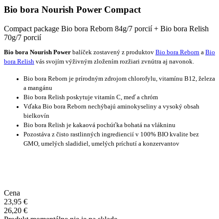
Bio bora Nourish Power Compact
Compact package Bio bora Reborn 84g/7 porcií + Bio bora Relish
70g/7 porcií
Bio bora Nourish Power
balíček zostavený z produktov
Bio bora Reborn
a
Bio
bora Relish
vás svojím výživným zložením rozžiari zvnútra aj navonok.
Bio bora Reborn je prírodným zdrojom chlorofylu, vitamínu B12, železa
a mangánu
Bio bora Relish poskytuje vitamín C, meď a chróm
Vďaka Bio bora Reborn nechýbajú aminokyseliny a vysoký obsah
bielkovín
Bio bora Relish je kakaová pochúťka bohatá na vlákninu
Pozostáva z čisto rastlinných ingrediencií v 100% BIO kvalite bez
GMO, umelých sladidiel, umelých príchutí a konzervantov
Cena
23,95
€
26,20
€