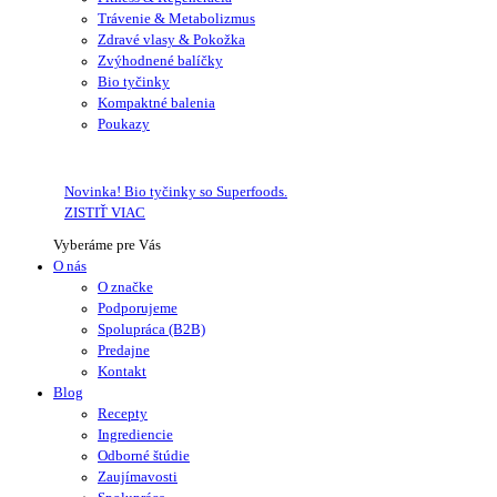
Trávenie & Metabolizmus
Zdravé vlasy & Pokožka
Zvýhodnené balíčky
Bio tyčinky
Kompaktné balenia
Poukazy
Novinka! Bio tyčinky so Superfoods.
ZISTIŤ VIAC
Vyberáme pre Vás
O nás
O značke
Podporujeme
Spolupráca (B2B)
Predajne
Kontakt
Blog
Recepty
Ingrediencie
Odborné štúdie
Zaujímavosti