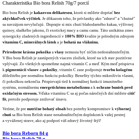
Charakteristika Bio bora Relish 70g/7 porcií
Bio bora Relish je
kakaovou delikatesou
, ktorú si môžete dopriať
bez
akýchkoľvek výčitiek
. Je dôkazom toho, že prívlastky ako "zdravé" a "chutné"
sa navzájom nevylučujú. Doprajte si mix chutí blahodarného kakaa, výživnej
quinoy, sladkého jakonu, či exotickej macy a camu camu. Táto unikátna zmes
synergicky zladených ingrediencií v
100% BIO
kvalite je prírodným zdrojom
vitamínu C, minerálnych látok
a
je
bohatá na vlákninu.
Prirodzene krásna pokožka
a
vlasy
nemusia byť ničím nedosiahnuteľným.
V Bio bora Relish je zastúpených viacero zložiek, ktoré na ich stav pozitívne
vplývajú. Zo všetkých spomeňme najmä vitamín C a meď. Kým meď prispieva
k
pigmentácii vlasov
a
pokožky
, vitamín C zase podporuje
tvorbu kolagénu
dôležitého pre normálnu funkciu pokožky. Benefity týchto mikroživín vlasmi,
či pokožkou nekončia. Prispievajú tiež k normálnej funkcii imunitného
systému, normálnemu
energetickému metabolizmu
a k
ochrane buniek pred
oxidačným stresom.
Vďaka vitamínu C sa aj počas náročných dní môžete
cítiť
fit
, pretože podporuje znižovať únavu.
Veríme, že pre
nutrične bohatý obsah
bez potreby kompromisov k
výbornej
chuti
sa Bio bora Relish stane nenahraditeľným doplnkom k vašej pestrej
a vyváženej strave, ako aj podporí váš zdravý životný štýl!
Bio bora Reborn 84 g
Bio bora Relish 70 g