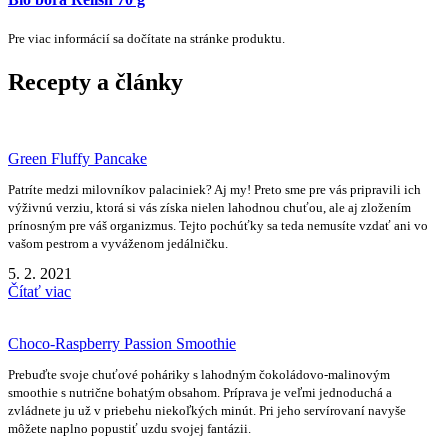
Pre viac informácií sa dočítate na stránke produktu.
Recepty a články
Green Fluffy Pancake
Patríte medzi milovníkov palaciniek? Aj my! Preto sme pre vás pripravili ich
výživnú verziu, ktorá si vás získa nielen lahodnou chuťou, ale aj zložením
prínosným pre váš organizmus. Tejto pochúťky sa teda nemusíte vzdať ani vo
vašom pestrom a vyváženom jedálničku.
5. 2. 2021
Čítať viac
Choco-Raspberry Passion Smoothie
Prebuďte svoje chuťové poháriky s lahodným čokoládovo-malinovým
smoothie s nutrične bohatým obsahom. Príprava je veľmi jednoduchá a
zvládnete ju už v priebehu niekoľkých minút. Pri jeho servírovaní navyše
môžete naplno popustiť uzdu svojej fantázii.