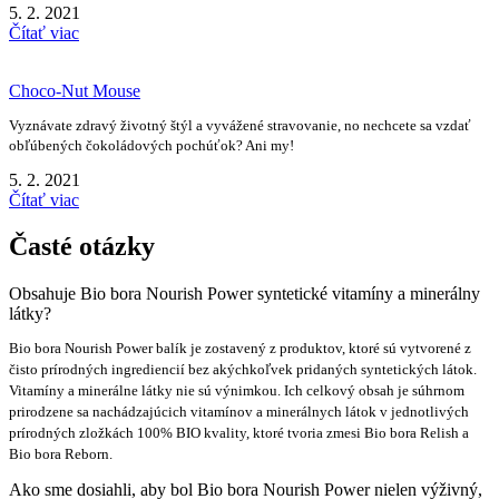
5. 2. 2021
Čítať viac
Choco-Nut Mouse
Vyznávate zdravý životný štýl a vyvážené stravovanie, no nechcete sa vzdať
obľúbených čokoládových pochúťok? Ani my!
5. 2. 2021
Čítať viac
Časté otázky
Obsahuje Bio bora Nourish Power syntetické vitamíny a minerálny
látky?
Bio bora Nourish Power balík je zostavený z produktov, ktoré sú vytvorené z
čisto prírodných ingrediencií bez akýchkoľvek pridaných syntetických látok.
Vitamíny a minerálne látky nie sú výnimkou. Ich celkový obsah je súhrnom
prirodzene sa nachádzajúcich vitamínov a minerálnych látok v jednotlivých
prírodných zložkách 100% BIO kvality, ktoré tvoria zmesi Bio bora Relish a
Bio bora Reborn.
Ako sme dosiahli, aby bol Bio bora Nourish Power nielen výživný,