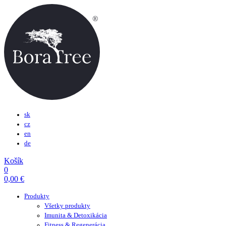
sk
cz
en
de
Košík
0
0,00
€
Produkty
Všetky produkty
Imunita & Detoxikácia
Fitness & Regenerácia