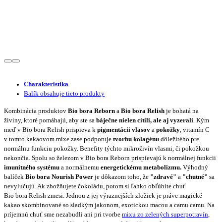
Charakteristika
Balík obsahuje tieto produkty
Kombinácia produktov
Bio bora Reborn
a
Bio bora Relish
je bohatá na
živiny, ktoré pomáhajú, aby ste sa
b
á
je
č
ne nielen c
í
tili, ale aj vyzerali
. Kým
meď v Bio bora Relish prispieva k
pigmentácii vlasov
a
pokožky
, vitamín C
v tomto kakaovom mixe zase podporuje
tvorbu kolagénu
dôležitého pre
normálnu funkciu pokožky. Benefity týchto mikroživín vlasmi, či pokožkou
nekončia. Spolu so železom v Bio bora Reborn prispievajú k normálnej funkcii
imunitného systému
a normálnemu
energetickému metabolizmu.
Výhodný
balíček
Bio
bora
Nourish
Power
je dôkazom toho, že
"zdravé"
a
"chutné"
sa
nevylučujú. Ak zbožňujete čokoládu, potom si ľahko obľúbite chuť
Bio bora Relish zmesi. Jednou z jej výraznejších zložiek je práve magické
kakao skombinované so sladkým jakonom, exotickou macou a camu camu. Na
príjemnú chuť sme nezabudli ani pri tvorbe
mixu zo zelených superpotravín
,