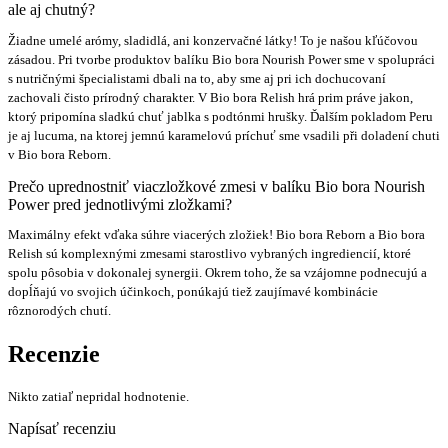
ale aj chutný?
Žiadne umelé arómy, sladidlá, ani konzervačné látky! To je našou kľúčovou
zásadou. Pri tvorbe produktov balíku Bio bora Nourish Power sme v spolupráci
s nutričnými špecialistami dbali na to, aby sme aj pri ich dochucovaní
zachovali čisto prírodný charakter. V Bio bora Relish hrá prim práve jakon,
ktorý pripomína sladkú chuť jablka s podtónmi hrušky. Ďalším pokladom Peru
je aj lucuma, na ktorej jemnú karamelovú príchuť sme vsadili při doladení chuti
v Bio bora Reborn.
Prečo uprednostniť viaczložkové zmesi v balíku Bio bora Nourish
Power pred jednotlivými zložkami?
Maximálny efekt vďaka súhre viacerých zložiek! Bio
bora
Reborn
a Bio
bora
Relish
sú komplexnými zmesami starostlivo vybraných ingrediencií, ktoré
spolu pôsobia v dokonalej synergii. Okrem toho, že sa vzájomne podnecujú a
dopĺňajú vo svojich účinkoch, ponúkajú tiež zaujímavé kombinácie
rôznorodých chutí.
Recenzie
Nikto zatiaľ nepridal hodnotenie.
Napísať recenziu