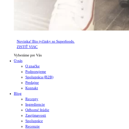
Novinka! Bio tyčinky so Superfoods.
ZISTIŤ VIAC
Vyberáme pre Vás
O nás
O značke
Podporujeme
Spolupráca (B2B)
Predajne
Kontakt
Blog
Recepty
Ingrediencie
Odborné štúdie
Zaujímavosti
Spolupráce
Recenzie