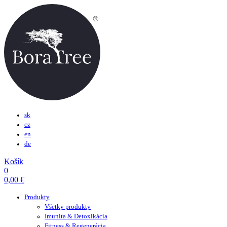
sk
cz
en
de
Košík
0
0,00
€
Produkty
Všetky produkty
Imunita & Detoxikácia
Fitness & Regenerácia